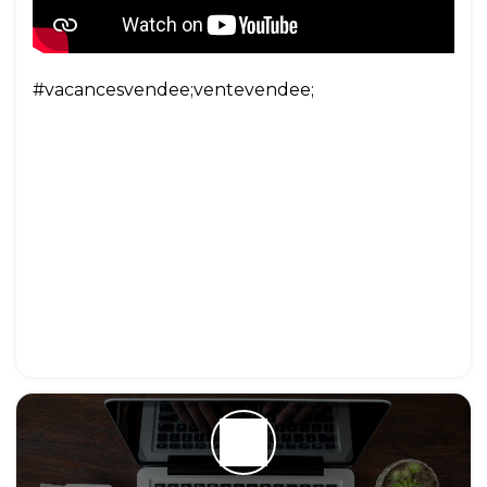
#vacancesvendee;ventevendee;