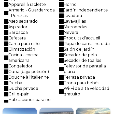
Appareil à raclette
Horno
Armario - Guardarropa
Jardín independiente
- Perchas
Lavadora
Aseo separado
Lavavajillas
Aspirador
Microondas
Barbacoa
Nevera
Cafetera
Produits d'accueil
Cama para niño
Ropa de cama incluida
Climatización
Salón de jardín
Cocina - cocina
Secador de pelo
americana
Secador de toallas
Congelador
Televisor de pantalla
Cuna (bajo petición)
plana
Douche à l'italienne
Terraza privada
Ducha
Trona para bebés
Ducha privada
Wi-Fi de alta velocidad
Grille-pain
gratuito
Habitaciones para no