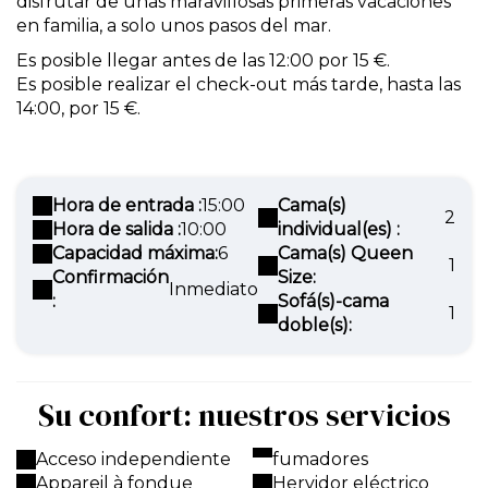
disfrutar de unas maravillosas primeras vacaciones
en familia, a solo unos pasos del mar.
Es posible llegar antes de las 12:00 por 15 €.
Es posible realizar el check-out más tarde, hasta las
14:00, por 15 €.
Hora de entrada :
15:00
Cama(s)
2
Hora de salida :
10:00
individual(es) :
Capacidad máxima:
6
Cama(s) Queen
1
Confirmación
Size:
Inmediato
:
Sofá(s)-cama
1
doble(s):
Su confort: nuestros servicios
Acceso independiente
fumadores
Appareil à fondue
Hervidor eléctrico