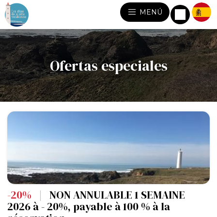
MENÚ
Ofertas especiales
-20%
|
NON ANNULABLE 1 SEMAINE
2026 à - 20%, payable à 100 % à la