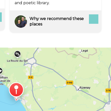
and poetic library.
Why we recommend these
places