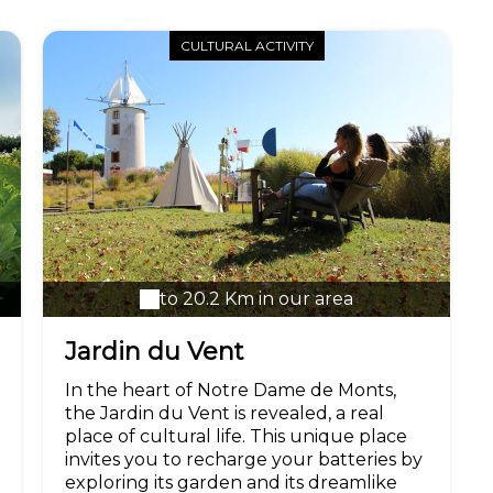
garantis ! En famille ou entre amis, vous
apprécierez l'ambiance familiale qui
règne au sein de ce Parc pour enfants et
CULTURAL ACTIVITY
adultes, le tout sans limite de temps !
Vous bénéficiez du Pass Avantages du
Pays de Saint Jean de Monts ? Ajoutez
votre code de réduction dans le champ
dédié
to 20.2 Km in our area
Jardin du Vent
In the heart of Notre Dame de Monts,
the Jardin du Vent is revealed, a real
place of cultural life. This unique place
invites you to recharge your batteries by
exploring its garden and its dreamlike