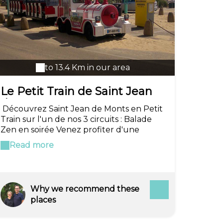
to 13.4 Km in our area
Le Petit Train de Saint Jean
de Monts
Découvrez Saint Jean de Monts en Petit
Train sur l'un de nos 3 circuits : Balade
Zen en soirée Venez profiter d'une
balade détente au calme de la soirée,
Read more
avec une expérience sensorielle dans la
nature avec un arrêt dans la forêt, puis
nous irons admirer si la météo nous le
permet le coucher de soleil sur le front
Why we recommend these
de mer. Durée environs 1h30 Départ
places
centre ville "rue du commerce"
Découverte du marais breton Vendéen