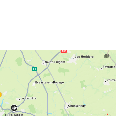
personnes handicapées (qui peuvent se
plier)