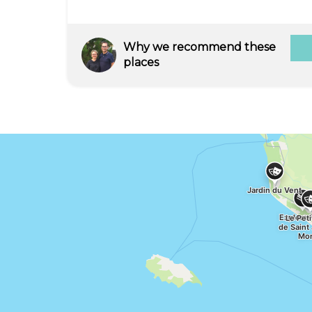
de handicap sont les bienvenues !
Location de vélos VTC et remorques
enfants.
Why we recommend these
places