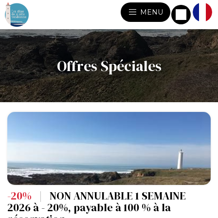
MENU
Offres Spéciales
-20%
|
NON ANNULABLE 1 SEMAINE
2026 à - 20%, payable à 100 % à la