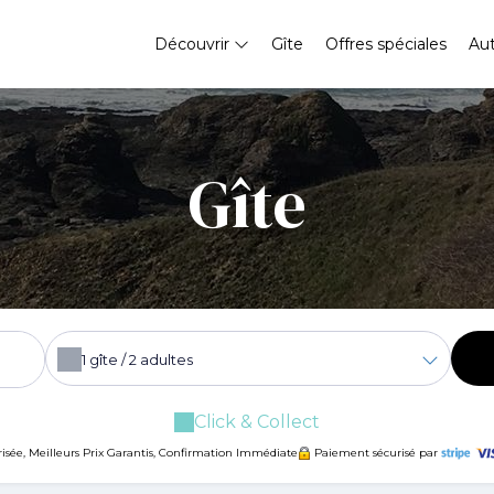
Découvrir
Gîte
Offres spéciales
Au
Gîte
1
gîte /
2
adultes
Click & Collect
risée, Meilleurs Prix Garantis, Confirmation Immédiate
Paiement sécurisé par