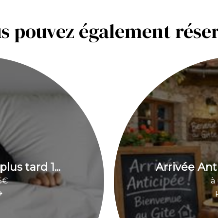
s pouvez également rése
lus tard 1...
Arrivée Anti
15€
à 