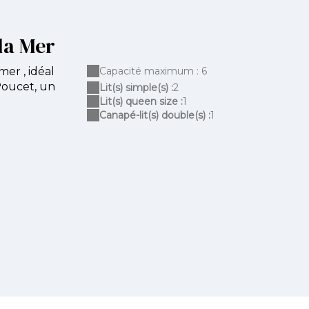
 la Mer
mer , idéal
Capacité maximum : 6
Poucet, un
Lit(s) simple(s) :
2
Lit(s) queen size :
1
Canapé-lit(s) double(s) :
1