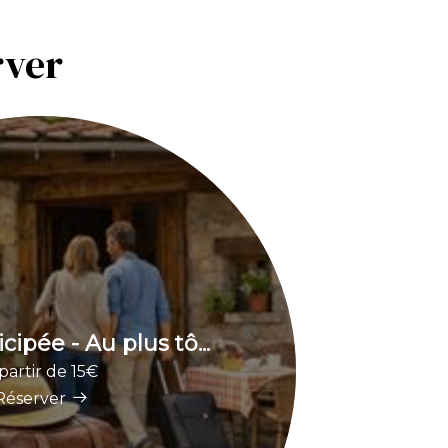
rver
cipée - Au plus tô...
partir de 15€
Réserver