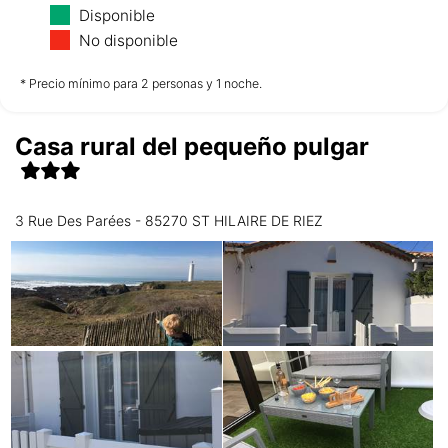
Lunes
Martes
Miércoles
Disponible
10/08
11/08
12/08
No disponible
no disponible
no disponible
no disponible
* Precio mínimo para 2 personas y 1 noche.
Casa rural del pequeño pulgar
Jueves
13/08
3 Rue Des Parées - 85270 ST HILAIRE DE RIEZ
no disponible