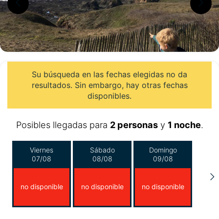
Su búsqueda en las fechas elegidas no da
resultados. Sin embargo, hay otras fechas
disponibles.
Posibles llegadas para
2 personas
y
1 noche
.
Viernes
Sábado
Domingo
07/08
08/08
09/08
no disponible
no disponible
no disponible